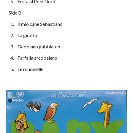
  5.    Festa al Polo Nord
Side B
  1.    Il mio cane Sebastiano
  2.    La giraffa
  3.    Gabbiano gabbia-no
  4.    Farfalla arcobaleno
  5.    Le rondinelle