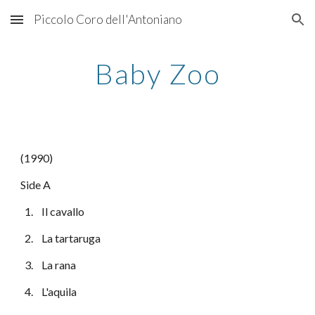
Piccolo Coro dell'Antoniano
Skip to main content
Skip to navigation
Baby Zoo
(1990)
Side A
  1.    Il cavallo
  2.    La tartaruga
  3.    La rana
  4.    L'aquila