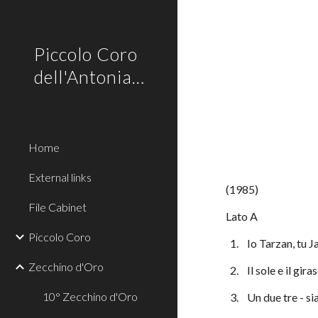
Sk
Piccolo Coro
dell'Antoniano
Home
External links
(1985)
File Cabinet
Lato A
Piccolo Coro
  1.    Io Tarzan, tu 
Zecchino d'Oro
  2.    Il sole e il gir
10° Zecchino d'Oro
  3.    Un due tre 