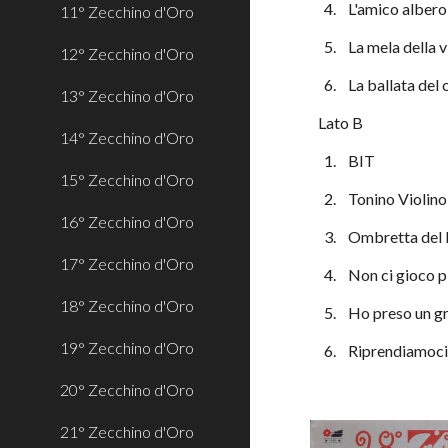
  4.    L'amico albero
11° Zecchino d'Oro
  5.    La mela dell
12° Zecchino d'Oro
  6.    La ballata 
13° Zecchino d'Oro
Lato B
14° Zecchino d'Oro
  1.    BIT
15° Zecchino d'Oro
  2.    Tonino Violi
16° Zecchino d'Oro
  3.    Ombretta del
17° Zecchino d'Oro
  4.    Non ci gioco 
18° Zecchino d'Oro
  5.    Ho preso un
19° Zecchino d'Oro
  6.    Riprendiamoc
20° Zecchino d'Oro
21° Zecchino d'Oro