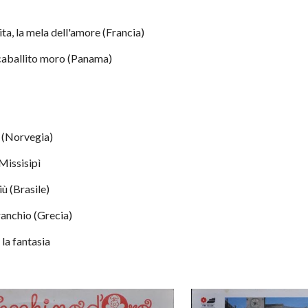
a vita, la mela dell'amore (Francia)
del caballito moro (Panama)
no (Norvegia)
 Missisipì
più (Brasile)
 granchio (Grecia)
i la fantasia