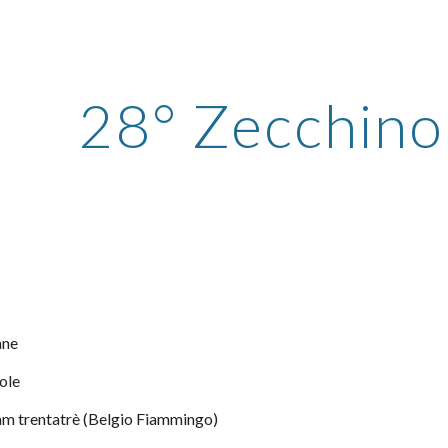
ip to main content
Skip to navigat
28° Zecchino
Jane
asole
- siam trentatrè (Belgio Fiammingo)