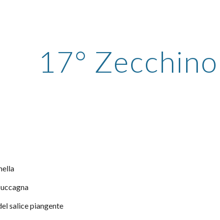
ip to main content
Skip to navigat
17° Zecchino
nnella
a cuccagna
ia del salice piangente