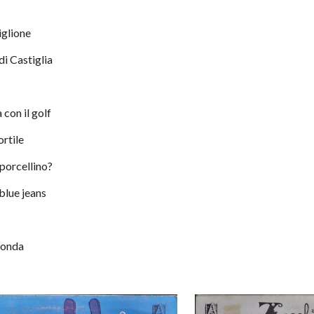
diglione
re di Castiglia
a con il golf
cortile
l porcellino?
n blue jeans
abonda