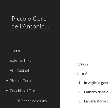
Sk
Piccolo Coro
dell'Antoniano
Home
External links
(1975)
File Cabinet
Lato A
Piccolo Coro
  1.    In vigile in go
Zecchino d'Oro
  2.    L'albero dell
10° Zecchino d'Oro
  3.    La vera stor