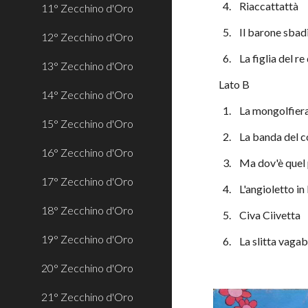
  4.    Riaccattattà
11° Zecchino d'Oro
  5.    Il barone sba
12° Zecchino d'Oro
  6.    La figlia del 
13° Zecchino d'Oro
Lato B
14° Zecchino d'Oro
  1.    La mongolfier
15° Zecchino d'Oro
  2.    La banda del 
16° Zecchino d'Oro
  3.    Ma dov'è que
17° Zecchino d'Oro
  4.    L'angioletto i
18° Zecchino d'Oro
  5.    Civa Ciivetta
19° Zecchino d'Oro
  6.    La slitta vag
20° Zecchino d'Oro
21° Zecchino d'Oro