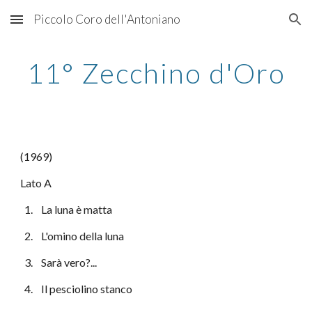
Piccolo Coro dell'Antoniano
Skip to main content
Skip to navigation
11° Zecchino d'Oro
(1969)
Lato A
  1.    La luna è matta
  2.    L'omino della luna
  3.    Sarà vero?...
  4.    Il pesciolino stanco