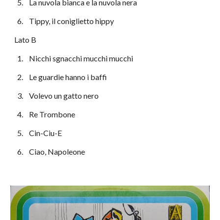
  5.    La nuvola bianca e la nuvola nera
  6.    Tippy, il coniglietto hippy
Lato B
  1.    Nicchi sgnacchi mucchi mucchi
  2.    Le guardie hanno i baffi
  3.    Volevo un gatto nero
  4.    Re Trombone
  5.    Cin-Ciu-E
  6.    Ciao, Napoleone