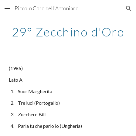
Piccolo Coro dell'Antoniano
Skip to main content
Skip to navigation
29° Zecchino d'Oro
(1986)
Lato A
  1.    Suor Margherita
  2.    Tre luci (Portogallo)
  3.    Zucchero Bill
  4.    Parla tu che parlo io (Ungheria)