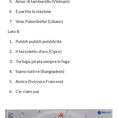
  5.    Amor di tamburello (Vietnam)
  6.    É partita la stazione
  7.    Vola, Palombella! (Libano)
Lato B
  1.    Pubbli-pubbli-pubblicità
  2.    Il fazzoletto d'oro (Cipro)
  3.    Tortuga, pirata sempre in fuga
  4.    Siamo tutti re (Bangladesh)
  5.    Amico (Svizzera Francese)
  6.    Cin-ciam-pai