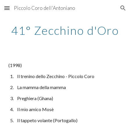
Piccolo Coro dell'Antoniano
Skip to main content
Skip to navigation
41° Zecchino d'Oro
(1998)
  1.    Il trenino dello Zecchino - Piccolo Coro
  2.    La mamma della mamma
  3.    Preghiera (Ghana)
  4.    Il mio amico Mosè
  5.    Il tappeto volante (Portogallo)