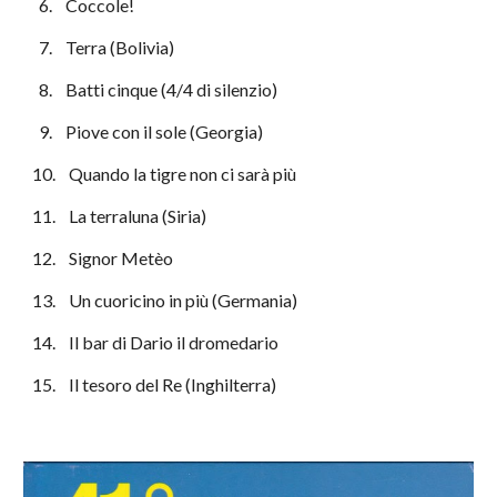
  6.    Coccole!
  7.    Terra (Bolivia)
  8.    Batti cinque (4/4 di silenzio)
  9.    Piove con il sole (Georgia)
10.    Quando la tigre non ci sarà più
11.    La terraluna (Siria)
12.    Signor Metèo
13.    Un cuoricino in più (Germania)
14.    Il bar di Dario il dromedario
15.    Il tesoro del Re (Inghilterra)