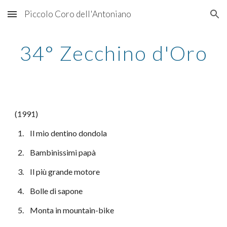
Piccolo Coro dell'Antoniano
Skip to main content
Skip to navigation
34° Zecchino d'Oro
(1991)
  1.    Il mio dentino dondola
  2.    Bambinissimi papà
  3.    Il più grande motore
  4.    Bolle di sapone
  5.    Monta in mountain-bike