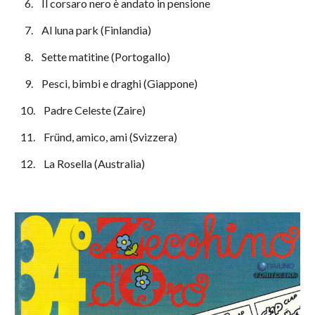
  6.    Il corsaro nero è andato in pensione
  7.    Al luna park (Finlandia)
  8.    Sette matitine (Portogallo)
  9.    Pesci, bimbi e draghi (Giappone)
10.    Padre Celeste (Zaire)
11.    Fründ, amico, ami (Svizzera)
12.    La Rosella (Australia)