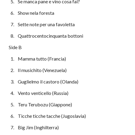
  5.    Se manca pane e vino cosa fai?
  6.    Show nela foresta
  7.    Sette note per una favoletta
  8.    Quattrocentocinquanta bottoni
Side B
  1.    Mamma tutto (Francia)
  2.    Il musichito (Venezuela)
  3.    Guglielmo il castoro (Olanda)
  4.    Vento venticello (Russia)
  5.    Teru Terubozu (Giappone)
  6.    Ticche ticche tacche (Jugoslavia)
  7.    Big Jim (Inghilterra)