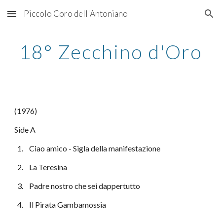
Piccolo Coro dell'Antoniano
Skip to main content
Skip to navigation
18° Zecchino d'Oro
(1976)
Side A
  1.    Ciao amico - Sigla della manifestazione
  2.    La Teresina
  3.    Padre nostro che sei dappertutto
  4.    Il Pirata Gambamossia