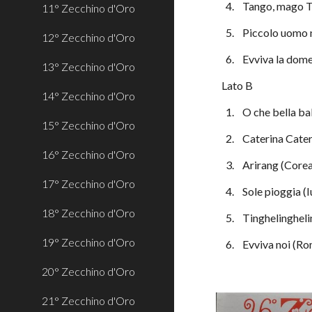
  4.    Tango, mago
11° Zecchino d'Oro
  5.    Piccolo uomo
12° Zecchino d'Oro
  6.    Evviva la do
13° Zecchino d'Oro
Lato B
14° Zecchino d'Oro
  1.    O che bella b
15° Zecchino d'Oro
  2.    Caterina Cat
16° Zecchino d'Oro
  3.    Arirang (Core
17° Zecchino d'Oro
  4.    Sole pioggia 
18° Zecchino d'Oro
  5.    Tinghelinghe
19° Zecchino d'Oro
  6.    Evviva noi (
20° Zecchino d'Oro
21° Zecchino d'Oro