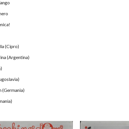
 Tango
 nero
menica!
alla (Cipro)
erina (Argentina)
a)
(Iugoslavia)
lin (Germania)
Romania)