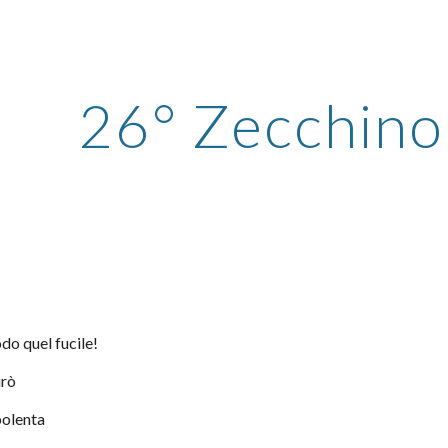
ip to main content
Skip to navigat
26° Zecchino
iodo quel fucile!
irò
a polenta