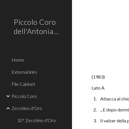
Sk
Piccolo Coro
dell'Antoniano
Home
External links
(1983)
File Cabinet
Lato A
Piccolo Coro
  1.    Attacca al ch
Zecchino d'Oro
  2.    ...E dopo dorm
10° Zecchino d'Oro
  3.    Il valzer dell