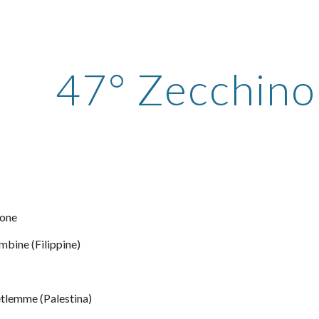
ip to main content
Skip to navigat
47° Zecchino
olone
bambine (Filippine)
 Betlemme (Palestina)