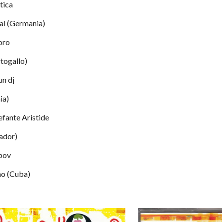
atica
tival (Germania)
'oro
ortogallo)
 un dj
ia)
elefante Aristide
vador)
abov
ino (Cuba)