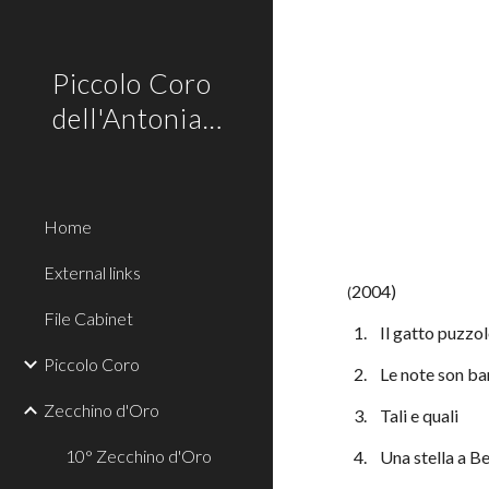
Sk
Piccolo Coro
dell'Antoniano
Home
External links
2004)
(
File Cabinet
  1.    Il gatto puzz
Piccolo Coro
  2.    Le note son 
Zecchino d'Oro
  3.    Tali e quali
10° Zecchino d'Oro
  4.    Una stella a