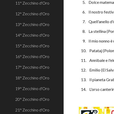
  5.    Dolce matem
11° Zecchino d'Oro
  6.    Il nostro fes
12° Zecchino d'Oro
  7.    Quell'anello d
13° Zecchino d'Oro
  8.    La stellina (P
14° Zecchino d'Oro
  9.    Il mio nonno è
15° Zecchino d'Oro
10.    Patataj (Polon
16° Zecchino d'Oro
11.    Annibale e l'
17° Zecchino d'Oro
12.    Emilio (El Sal
18° Zecchino d'Oro
13.    Il pianeta Gr
19° Zecchino d'Oro
14.    L'orso canter
20° Zecchino d'Oro
21° Zecchino d'Oro