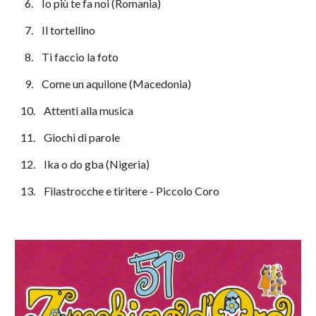
  6.    Io più te fa noi (Romania)
  7.    Il tortellino
  8.    Ti faccio la foto
  9.    Come un aquilone (Macedonia)
10.    Attenti alla musica
11.    Giochi di parole
12.    Ika o do gba (Nigeria)
13.    Filastrocche e tiritere - Piccolo Coro