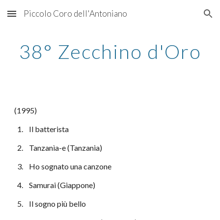
Piccolo Coro dell'Antoniano
Skip to main content
Skip to navigation
38° Zecchino d'Oro
(1995)
  1.    Il batterista
  2.    Tanzanìa-e (Tanzania)
  3.    Ho sognato una canzone
  4.    Samurai (Giappone)
  5.    Il sogno più bello