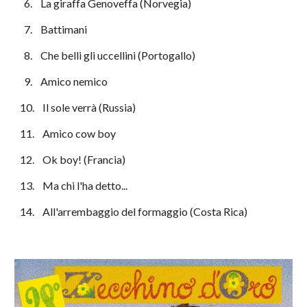
  6.    La giraffa Genoveffa (Norvegia)
  7.    Battimani
  8.    Che belli gli uccellini (Portogallo)
  9.    Amico nemico
10.    Il sole verrà (Russia)
11.    Amico cow boy
12.    Ok boy! (Francia)
13.    Ma chi l'ha detto...
14.    All'arrembaggio del formaggio (Costa Rica)